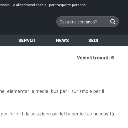
essibili e allestimenti speciali per trasporto persone.
Cerca:
SERVIZI
NEWS
SEDI
Veicoli trovati: 6
e, elementari e medie, bus per il turismo e per il
per fornirti la soluzione perfetta per le tue necessità.