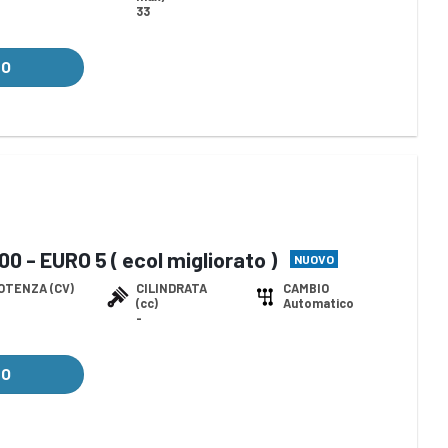
33
LO
 - EURO 5 ( ecol migliorato )
NUOVO
OTENZA (CV)
CILINDRATA
CAMBIO
(cc)
Automatico
-
LO