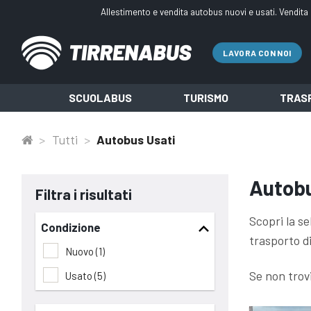
Skip
Allestimento e vendita autobus nuovi e usati. Vendita 
to
content
LAVORA CON NOI
SCUOLABUS
TURISMO
TRASP
>
Tutti
>
Autobus Usati
Autobu
Filtra i risultati
Scopri la se
Condizione
trasporto d
Nuovo
(1)
Se non trovi
Usato
(5)