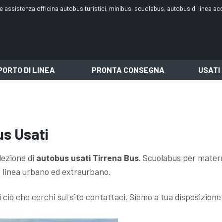
e assistenza officina autobus turistici, minibus, scuolabus, autobus di linea acc
ORTO DI LINEA
PRONTA CONSEGNA
USATI
s Usati
lezione di
autobus usati Tirrena Bus
. Scuolabus per matern
i linea urbano ed extraurbano.
 ciò che cerchi sul sito contattaci. Siamo a tua disposizione 