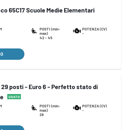
eco 65C17 Scuole Medie Elementari
M
POSTI (min-
POTENZA (CV)
max)
-
42 - 45
LO
 29 posti - Euro 6 - Perfetto stato di
re
USATO
M
POSTI (min-
POTENZA (CV)
max)
-
29