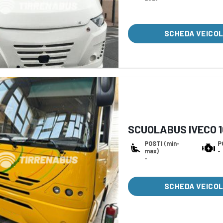
SCHEDA VEICO
SCUOLABUS IVECO 100
POSTI (min-
P
max)
-
-
SCHEDA VEICO