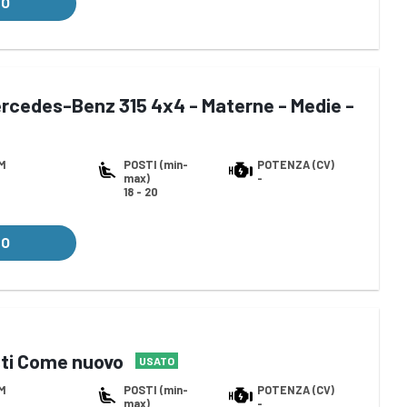
LO
rcedes-Benz 315 4x4 - Materne - Medie -
M
POSTI (min-
POTENZA (CV)
max)
-
18 - 20
LO
sti Come nuovo
USATO
M
POSTI (min-
POTENZA (CV)
max)
-