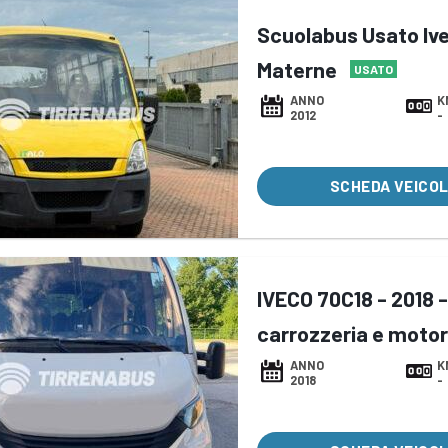
Scuolabus Usato Iv
Materne
USATO
ANNO
K
2012
-
SCHEDA VEICO
IVECO 70C18 - 2018 -
carrozzeria e moto
ANNO
K
2018
-