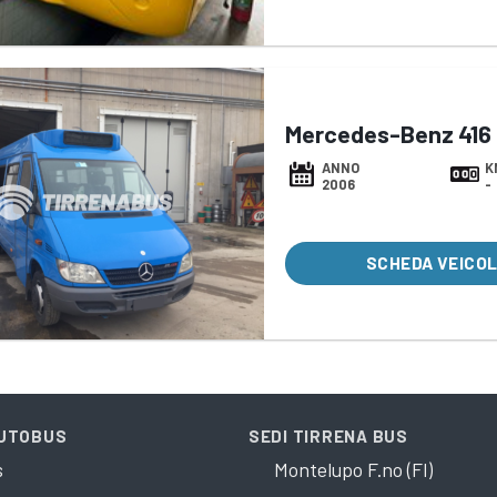
Mercedes-Benz 416 
ANNO
K
2006
-
SCHEDA VEICO
AUTOBUS
SEDI TIRRENA BUS
s
Montelupo F.no (FI)