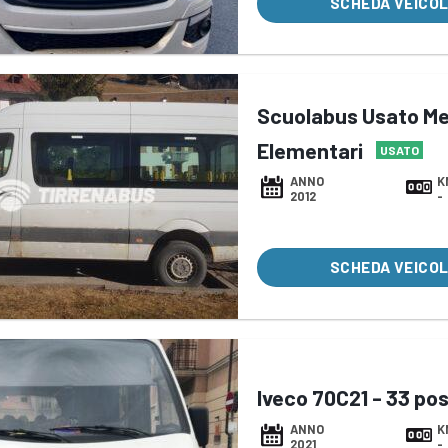
SCHEDA VEICO
Scuolabus Usato Me
Elementari
USATO
ANNO
K
2012
-
SCHEDA VEICO
Iveco 70C21 - 33 po
ANNO
K
2021
-