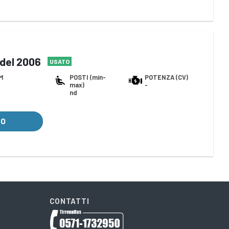
del 2006
USATO
M
POSTI (min-
POTENZA (CV)
max)
-
nd
LO
CONTATTI