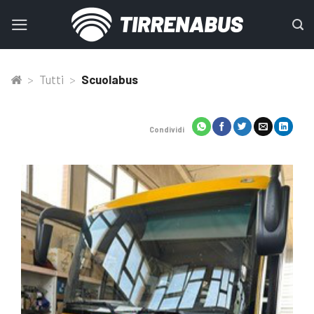
Skip
to
content
>
Tutti
>
Scuolabus
Condividi